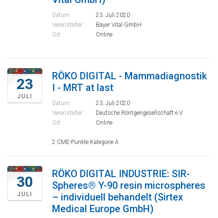
Datum
23. Juli 2020
Veranstalter
Bayer Vital GmbH
Ort
Online
RÖKO DIGITAL - Mammadiagnostik
23
I - MRT at last
JULI
Datum
23. Juli 2020
Veranstalter
Deutsche Röntgengesellschaft e.V.
Ort
Online
2 CME-Punkte Kategorie A
RÖKO DIGITAL INDUSTRIE: SIR-
30
Spheres® Y-90 resin microspheres
JULI
– individuell behandelt (Sirtex
Medical Europe GmbH)